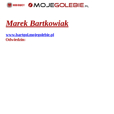
Marek
Bartkowiak
www.bartgol.mojegolebie.pl
Odwiedzin:
10306